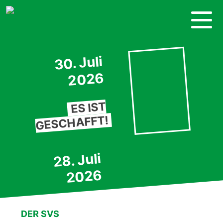
Skip
to
content
30. Juli
2026
ES IST
GESCHAFFT!
28. Juli
2026
KRONKORKEN-
DER SVS
SAMMELAKTION