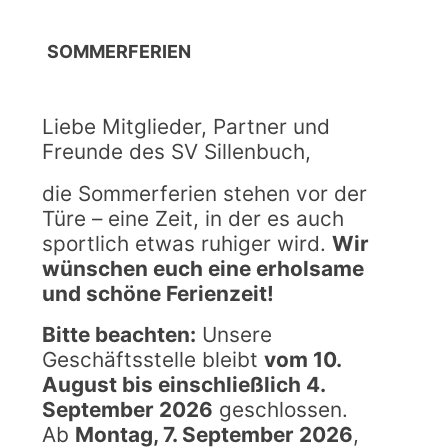
–
ZWISCHENSTAND
SOMMERFERIEN
JULI
Liebe Mitglieder, Partner und
23. Juli
Freunde des SV Sillenbuch,
2026
die Sommerferien stehen vor der
Türe – eine Zeit, in der es auch
KINDER-
sportlich etwas ruhiger wird.
Wir
UND
wünschen euch eine erholsame
JUGENDSCHUTZ
und schöne Ferienzeit!
IM SVS
Bitte beachten:
Unsere
Geschäftsstelle bleibt
vom 10.
August bis einschließlich 4.
9. März
September 2026
geschlossen.
2026
Ab
Montag, 7. September 2026
,