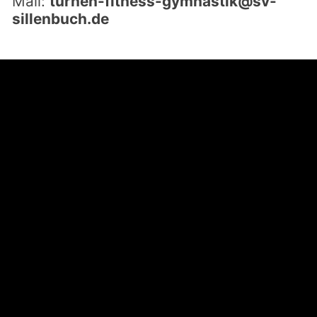
Mail:
turnen-fitness-gymnastik@sv-
sillenbuch.de