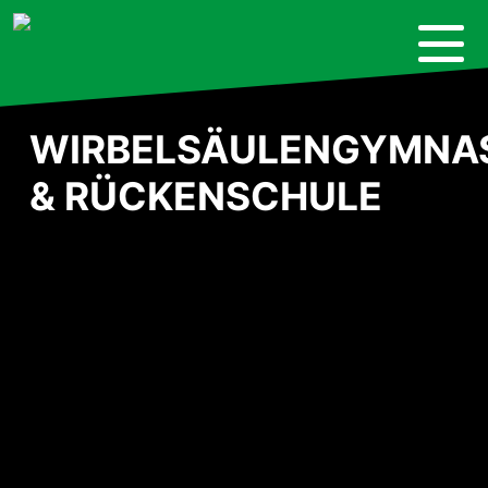
Skip
to
content
WIRBELSÄULENGYMNA
& RÜCKENSCHULE